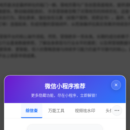
落地页是决定最终转化的临门一脚。落地页需与广告创意高度相关，提供清
速度快，移动端适配良好。 许多营销者忽略了对落地页的持续优化，这是
点击行为，简化表单，强化信任元素（如客户案例、资质证书）。最终，
订单）连接起来，形成完整的营销闭环，从而准确评估真实效果并持续迭
度营销平台的核心操作流程。然而，营销绝非一劳永逸。长期的成功依赖于
建立行业基准数据参照，了解自身表现与行业水平的差距；以及将营销数据
得更简单、更智能，但人的策略思维与持续学习能力仍是不可替代的核心。
平台上收获丰硕成果。
×
微信小程序推荐
更多隐藏功能，尽在小程序，立即解锁！
···
综信查
万能工具
视频祛水印
头像圈